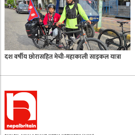
दश वर्षीय छोरासहित मेची-महाकाली साइकल यात्रा