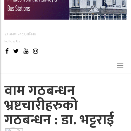
२३ श्रावण २०८३, शनिबार
Follow Us
Toggl
naviga
वाम गठबन्धन
भ्रष्टचारीहरुको
गठबन्धन : डा. भट्टराई