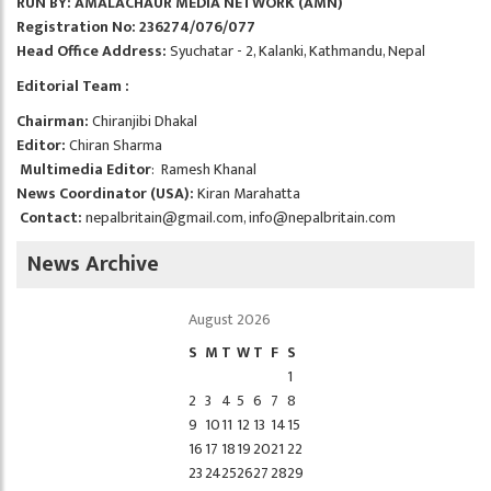
RUN BY: AMALACHAUR MEDIA NETWORK (AMN)
Registration No: 236274/076/077
Head Office Address:
Syuchatar - 2, Kalanki, Kathmandu, Nepal
Editorial Team :
Chairman:
Chiranjibi Dhakal
Editor:
Chiran Sharma
Multimedia Editor
: Ramesh Khanal
News Coordinator (USA):
Kiran Marahatta
Contact:
nepalbritain@gmail.com
,
info@nepalbritain.com
News Archive
August 2026
S
M
T
W
T
F
S
1
2
3
4
5
6
7
8
9
10
11
12
13
14
15
16
17
18
19
20
21
22
23
24
25
26
27
28
29