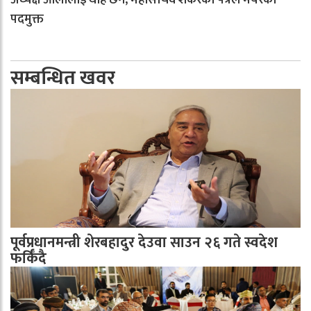
अध्यक्ष ओलीलाई थाहै छैन, महासचिव शंकरको पत्रले मेयरको
पदमुक्त
सम्बन्धित खवर
पूर्वप्रधानमन्त्री शेरबहादुर देउवा साउन २६ गते स्वदेश
फर्किँदै