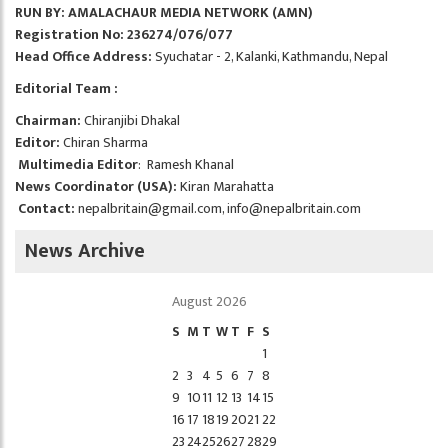
RUN BY: AMALACHAUR MEDIA NETWORK (AMN)
Registration No: 236274/076/077
Head Office Address:
Syuchatar - 2, Kalanki, Kathmandu, Nepal
Editorial Team :
Chairman:
Chiranjibi Dhakal
Editor:
Chiran Sharma
Multimedia Editor
: Ramesh Khanal
News Coordinator (USA):
Kiran Marahatta
Contact:
nepalbritain@gmail.com
,
info@nepalbritain.com
News Archive
August 2026
S
M
T
W
T
F
S
1
2
3
4
5
6
7
8
9
10
11
12
13
14
15
16
17
18
19
20
21
22
23
24
25
26
27
28
29