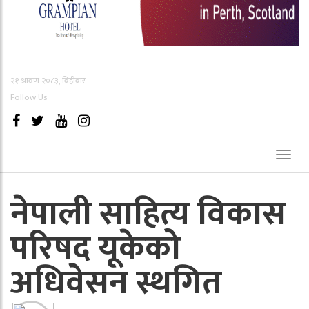
२१ श्रावण २०८३, बिहीबार
Follow Us
Toggl
naviga
नेपाली साहित्य विकास
परिषद यूकेको
अधिवेसन स्थगित