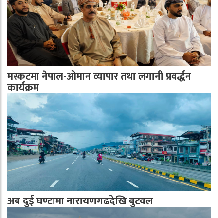
मस्कटमा नेपाल-ओमान व्यापार तथा लगानी प्रवर्द्धन
कार्यक्रम
अब दुई घण्टामा नारायणगढदेखि बुटवल