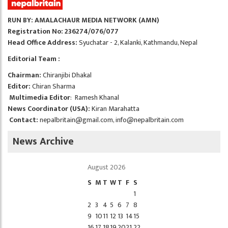
RUN BY: AMALACHAUR MEDIA NETWORK (AMN)
Registration No: 236274/076/077
Head Office Address:
Syuchatar - 2, Kalanki, Kathmandu, Nepal
Editorial Team :
Chairman:
Chiranjibi Dhakal
Editor:
Chiran Sharma
Multimedia Editor
: Ramesh Khanal
News Coordinator (USA):
Kiran Marahatta
Contact:
nepalbritain@gmail.com
,
info@nepalbritain.com
News Archive
August 2026
S
M
T
W
T
F
S
1
2
3
4
5
6
7
8
9
10
11
12
13
14
15
16
17
18
19
20
21
22