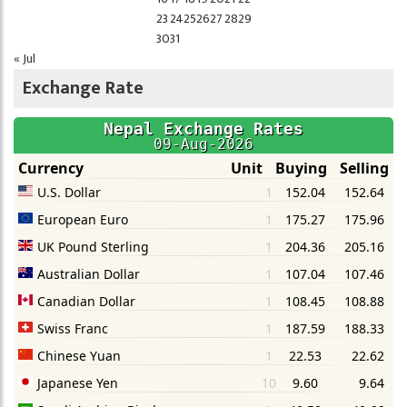
23
24
25
26
27
28
29
30
31
« Jul
Exchange Rate