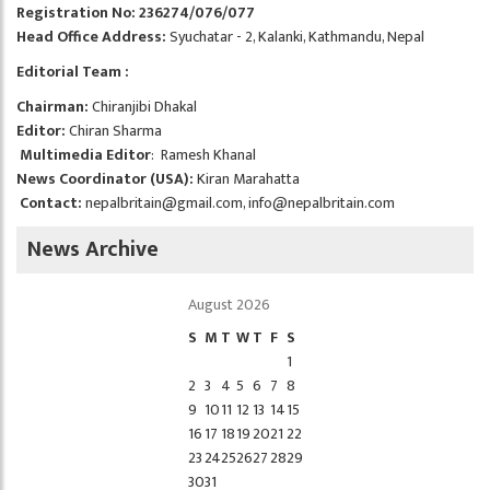
Registration No: 236274/076/077
Head Office Address:
Syuchatar - 2, Kalanki, Kathmandu, Nepal
Editorial Team :
Chairman:
Chiranjibi Dhakal
Editor:
Chiran Sharma
Multimedia Editor
: Ramesh Khanal
News Coordinator (USA):
Kiran Marahatta
Contact:
nepalbritain@gmail.com
,
info@nepalbritain.com
News Archive
August 2026
S
M
T
W
T
F
S
1
2
3
4
5
6
7
8
9
10
11
12
13
14
15
16
17
18
19
20
21
22
23
24
25
26
27
28
29
30
31