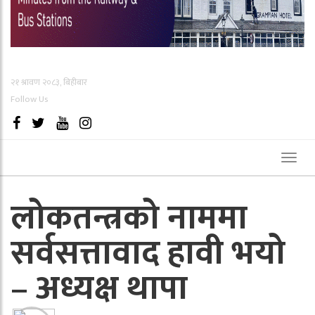
२१ श्रावण २०८३, बिहीबार
Follow Us
Toggl
naviga
लोकतन्त्रको नाममा
सर्वसत्तावाद हावी भयो
– अध्यक्ष थापा