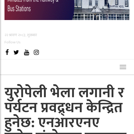
२२ श्रावण २०८३, शुक्रबार
Follow Us
Toggl
naviga
युरोपेली भेला लगानी र
पर्यटन प्रवद्र्धन केन्द्रित
हुनेछ: एनआरएनए