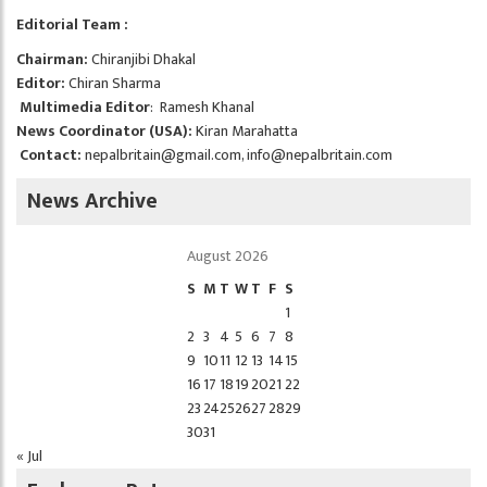
Editorial Team :
Chairman:
Chiranjibi Dhakal
Editor:
Chiran Sharma
Multimedia Editor
: Ramesh Khanal
News Coordinator (USA):
Kiran Marahatta
Contact:
nepalbritain@gmail.com
,
info@nepalbritain.com
News Archive
August 2026
S
M
T
W
T
F
S
1
2
3
4
5
6
7
8
9
10
11
12
13
14
15
16
17
18
19
20
21
22
23
24
25
26
27
28
29
30
31
« Jul