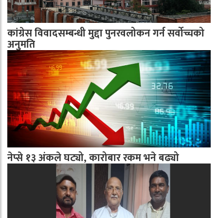
कांग्रेस विवादसम्बन्धी मुद्दा पुनरवलोकन गर्न सर्वोच्चको
अनुमति
नेप्से १३ अंकले घट्यो, कारोबार रकम भने बढ्यो