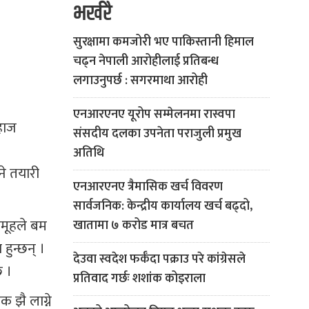
भर्खरै
सुरक्षामा कमजोरी भए पाकिस्तानी हिमाल
चढ्न नेपाली आरोहीलाई प्रतिबन्ध
लगाउनुपर्छ : सगरमाथा आरोही
एनआरएनए यूरोप सम्मेलनमा रास्वपा
हाज
संसदीय दलका उपनेता पराजुली प्रमुख
अतिथि
े तयारी
एनआरएनए त्रैमासिक खर्च विवरण
सार्वजनिक: केन्द्रीय कार्यालय खर्च बढ्दो,
 समूहले बम
खातामा ७ करोड मात्र बचत
हुन्छन् ।
देउवा स्वदेश फर्कँदा पक्राउ परे कांग्रेसले
छ ।
प्रतिवाद गर्छः शशांक कोइराला
क झै लाग्ने