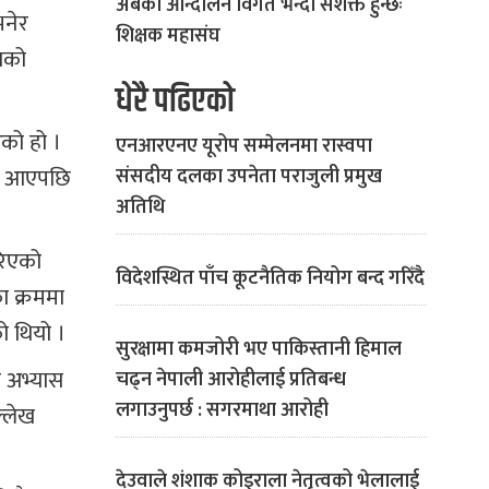
अबको आन्दोलन विगत भन्दा सशक्त हुन्छः
भनेर
शिक्षक महासंघ
ायको
धेरै पढिएको
ेको हो ।
एनआरएनए यूरोप सम्मेलनमा रास्वपा
ना आएपछि
संसदीय दलका उपनेता पराजुली प्रमुख
अतिथि
रिएको
विदेशस्थित पाँच कूटनैतिक नियोग बन्द गरिँदै
ा क्रममा
ो थियो ।
सुरक्षामा कमजोरी भए पाकिस्तानी हिमाल
ो अभ्यास
चढ्न नेपाली आरोहीलाई प्रतिबन्ध
लगाउनुपर्छ : सगरमाथा आरोही
ल्लेख
देउवाले शंशाक कोइराला नेतृत्वको भेलालाई