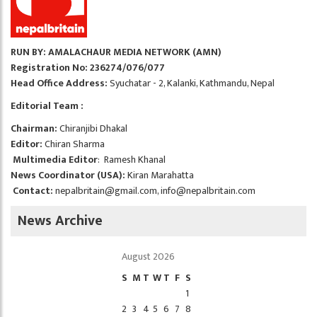
RUN BY: AMALACHAUR MEDIA NETWORK (AMN)
Registration No: 236274/076/077
Head Office Address:
Syuchatar - 2, Kalanki, Kathmandu, Nepal
Editorial Team :
Chairman:
Chiranjibi Dhakal
Editor:
Chiran Sharma
Multimedia Editor
: Ramesh Khanal
News Coordinator (USA):
Kiran Marahatta
Contact:
nepalbritain@gmail.com
,
info@nepalbritain.com
News Archive
August 2026
S
M
T
W
T
F
S
1
2
3
4
5
6
7
8