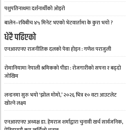
पशुपतिनाथमा दर्शनार्थीको ओइरो
बालेन–रविबीच ४५ मिनेट भएको भेटवार्तामा के कुरा भयो ?
धेरै पढिएको
एनआरएनए राजनीतिक दलको पेवा होइन : गणेश पराजुली
रोमानियामा नेपाली श्रमिकको पीडा : रोजगारीको सपना र बढ्दो
जोखिम
लन्डनमा सुरु भयो ‘झोल मोमो,’ २०२६ भित्र १० वटा आउटलेट
खोल्ने लक्ष्य
एनआरएनए अध्यक्ष डा. हेमराज शर्माद्वारा चुनावी खर्च सार्वजनिक,