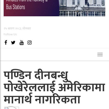
२५ श्रावण २०८३, सोमबार
Follow Us
Toggl
naviga
पण्डिन दीनबन्धु
पोखेरेललाई अमेरिकामा
मानार्थ नागरिकता