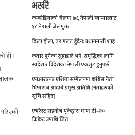
भर्खरै
कम्बोडियाको जेलमा ७६ नेपाली म्यान्मारबाट
१८ नेपाली जेलमुक्त
ढिला होला, तर गलत हुँदैन: प्रधानमन्त्री शाह
ो हो ।
कतार पुगेका सुहाङले भने: समृद्धिका लागि
स्वदेश र विदेशका नेपाली एकजुट हुनुपर्छ
य
ञ्चालक
एनआरएनए एशिया सम्मेलनमा कांग्रेस नेता
भिष्मराज आंदम्बे प्रमुख अतिथि (नेताहरुको
सूचि सहित)
ा गरिएको
एभरेस्ट राइनोज यूकेद्वारा माया टी–१०
क्रिकेट उपाधि जित