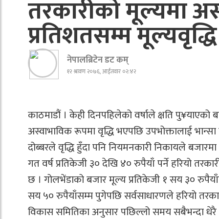
तरकारीको मूल्यमा अस्
प्रतिशतसम्म मूल्यवृद्धि
नेपालब्रिटेन डट कम्
१२ श्रावण २०७६, आईतवार ०२:४२
काठमाडौं । केही दिनपहिलेको वर्षाले क्षति पु¥याएको
अस्वाभाविक रूपमा वृद्धि भएपछि उपभोक्तालाई भान्सा
दोब्बरले वृद्धि हुँदा पनि नियमनकारी निकायले बजारमा ह
गत वर्ष प्रतिकेजी ३० देखि ४० रुपैयाँ पर्ने हरियो तरका
छ । गोलभेंडाको बजार मूल्य प्रतिकेजी १ सय ३० रुपैया
सय ५० रुपैयाँसम्म पुगेपछि सर्वसाधारणले हरियो त
विकास समितिका अनुसार पछिल्लो समय सबैभन्दा धेरै म