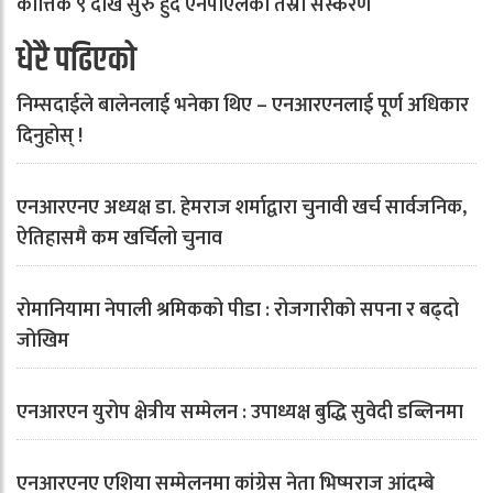
कात्तिक ९ देखि सुरु हुँदै एनपीएलको तेस्रो संस्करण
धेरै पढिएको
निम्सदाईले बालेनलाई भनेका थिए – एनआरएनलाई पूर्ण अधिकार
दिनुहोस् !
एनआरएनए अध्यक्ष डा. हेमराज शर्माद्वारा चुनावी खर्च सार्वजनिक,
ऐतिहासमै कम खर्चिलो चुनाव
रोमानियामा नेपाली श्रमिकको पीडा : रोजगारीको सपना र बढ्दो
जोखिम
एनआरएन युरोप क्षेत्रीय सम्मेलन : उपाध्यक्ष बुद्धि सुवेदी डब्लिनमा
एनआरएनए एशिया सम्मेलनमा कांग्रेस नेता भिष्मराज आंदम्बे