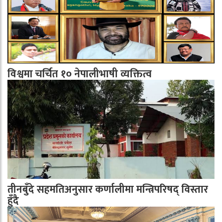
विश्वमा चर्चित १० नेपालीभाषी व्यक्तित्व
तीनबुँदे सहमतिअनुसार कर्णालीमा मन्त्रिपरिषद् विस्तार
हुँदै