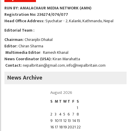
RUN BY: AMALACHAUR MEDIA NETWORK (AMN)
Registration No: 236274/076/077
Head Office Address:
Syuchatar - 2, Kalanki, Kathmandu, Nepal
Editorial Team :
Chairman:
Chiranjibi Dhakal
Editor:
Chiran Sharma
Multimedia Editor
: Ramesh Khanal
News Coordinator (USA):
Kiran Marahatta
Contact:
nepalbritain@gmail.com
,
info@nepalbritain.com
News Archive
August 2026
S
M
T
W
T
F
S
1
2
3
4
5
6
7
8
9
10
11
12
13
14
15
16
17
18
19
20
21
22