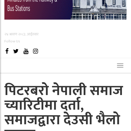
२४ श्रावण २०८३, आईतवार
Follow Us
Toggl
naviga
पिटरबरो नेपाली समाज
च्यारिटीमा दर्ता,
समाजद्वारा देउसी भैलो