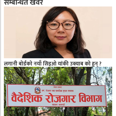
सम्बन्धित खवर
लगानी बोर्डको नयाँ सिइओ यांकी उक्याब को हुन् ?