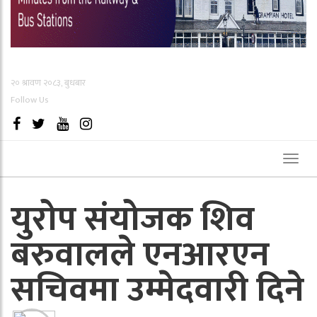
२० श्रावण २०८३, बुधबार
Follow Us
Toggl
naviga
युरोप संयोजक शिव
बरुवालले एनआरएन
सचिवमा उम्मेदवारी दिने