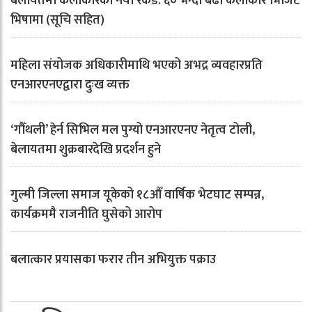
बेलायतमा कलाकारको नयाँ रेकर्ड: ६० भन्दा बढी कलाकार भिजिट
भिषामा (सूचि सहित)
महिला संयोजक अधिकारीमाथि भएको अभद्र व्यवहारप्रति
एनआरएनएद्वारा दुःख व्यक्त
‘गौँथली’ हेर्न सिभिल मल पुग्यो एनआरएनए नेतृत्व टोली,
बेलायतमा शुक्रबारदेखि प्रदर्शन हुने
गुल्मी जिल्ला समाज यूकेको १८औँ वार्षिक भेटघाट सम्पन्न,
कार्यक्रममै राजनीति घुसेको आरोप
बलात्कार प्रयासका फरार तीन अभियुक्त पक्राउ