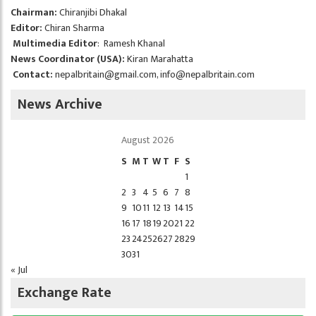
Chairman:
Chiranjibi Dhakal
Editor:
Chiran Sharma
Multimedia Editor
: Ramesh Khanal
News Coordinator (USA):
Kiran Marahatta
Contact:
nepalbritain@gmail.com
,
info@nepalbritain.com
News Archive
August 2026
S
M
T
W
T
F
S
1
2
3
4
5
6
7
8
9
10
11
12
13
14
15
16
17
18
19
20
21
22
23
24
25
26
27
28
29
30
31
« Jul
Exchange Rate