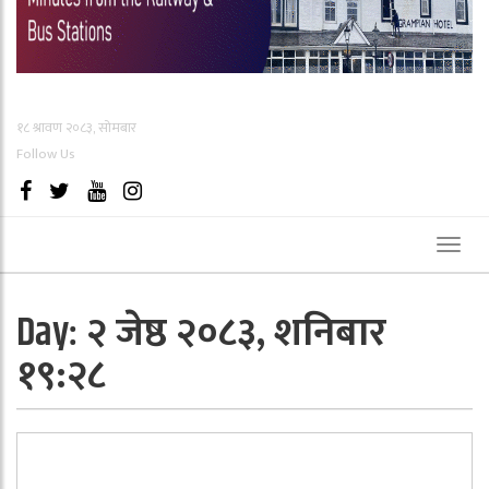
१८ श्रावण २०८३, सोमबार
Follow Us
Toggl
naviga
२ जेष्ठ २०८३, शनिबार
Day:
१९:२८