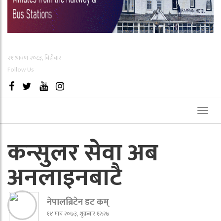
२१ श्रावण २०८३, बिहीबार
Follow Us
Toggl
naviga
कन्सुलर सेवा अब
अनलाइनबाटै
नेपालब्रिटेन डट कम्
१४ माघ २०७३, शुक्रबार १२:२७