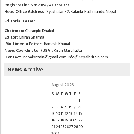
Registration No: 236274/076/077
Head Office Address:
Syuchatar - 2, Kalanki, Kathmandu, Nepal
Editorial Team :
Chairman:
Chiranjibi Dhakal
Editor:
Chiran Sharma
Multimedia Editor
: Ramesh Khanal
News Coordinator (USA):
Kiran Marahatta
Contact:
nepalbritain@gmail.com
,
info@nepalbritain.com
News Archive
August 2026
S
M
T
W
T
F
S
1
2
3
4
5
6
7
8
9
10
11
12
13
14
15
16
17
18
19
20
21
22
23
24
25
26
27
28
29
30
31