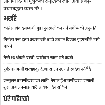
आगामी दिनमा मुलुकको समृद्धिका लागि अगाडि बढ्ने
वचनबद्धता व्यक्त गरे ।
भर्खरै
कांग्रेस विवादसम्बन्धी मुद्दा पुनरवलोकन गर्न सर्वोच्चको अनुमति
निर्मला पन्त हत्या प्रकरणबारे ठाडो जवाफ दिएका गृहमन्त्रीले मागे
माफी
नेप्से १३ अंकले घट्यो, कारोबार रकम भने बढ्यो
पूर्वप्रधानमन्त्री शेरबहादुर देउवा साउन २६ गते स्वदेश फर्किँदै
कन्सुलर प्रमाणीकरणका लागि ‘नेपाल ई-प्रमाणीकरण प्रणाली’
शुरु, अब अनलाइनबाटै आवेदन दिन सकिने
धेरै पढिएको