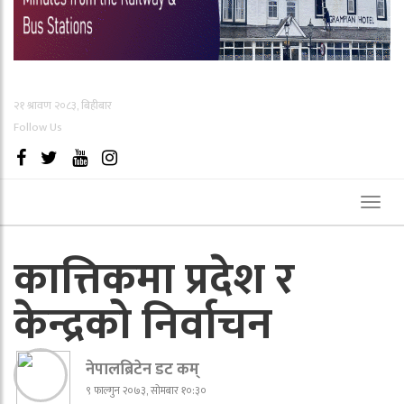
२१ श्रावण २०८३, बिहीबार
Follow Us
Toggl
naviga
कात्तिकमा प्रदेश र
केन्द्रको निर्वाचन
नेपालब्रिटेन डट कम्
९ फाल्गुन २०७३, सोमबार १०:३०