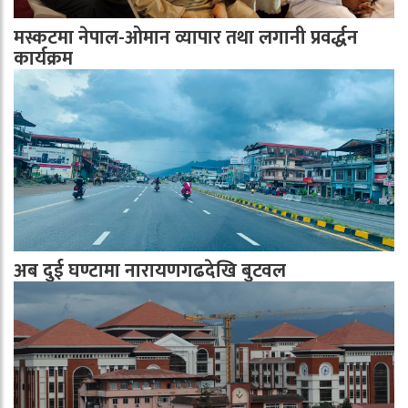
मस्कटमा नेपाल-ओमान व्यापार तथा लगानी प्रवर्द्धन
कार्यक्रम
अब दुई घण्टामा नारायणगढदेखि बुटवल