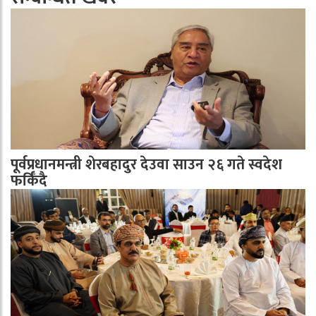
पूर्वप्रधानमन्त्री शेरबहादुर देउवा साउन २६ गते स्वदेश
फर्किँदै