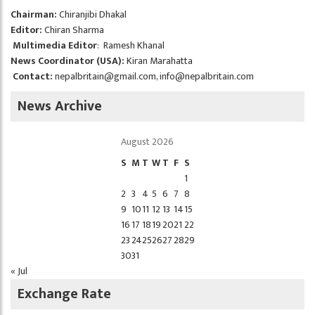
Chairman:
Chiranjibi Dhakal
Editor:
Chiran Sharma
Multimedia Editor
: Ramesh Khanal
News Coordinator (USA):
Kiran Marahatta
Contact:
nepalbritain@gmail.com
,
info@nepalbritain.com
News Archive
August 2026
S
M
T
W
T
F
S
1
2
3
4
5
6
7
8
9
10
11
12
13
14
15
16
17
18
19
20
21
22
23
24
25
26
27
28
29
30
31
« Jul
Exchange Rate