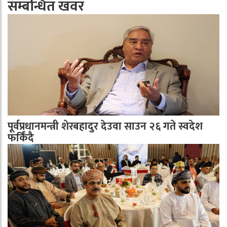
सम्बन्धित खवर
पूर्वप्रधानमन्त्री शेरबहादुर देउवा साउन २६ गते स्वदेश
फर्किँदै