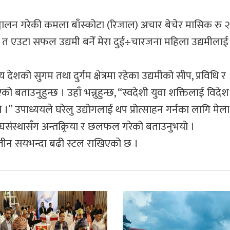
ञ्चालन गरेकी कमला बाँस्कोटा (रिजाल) अचार बेचेर मासिक रु 
, “म त एउटा सफल उद्यमी बनेँ मेरा दुई÷चारजना महिला उद्यमीला
 देशको सुगम तथा दुर्गम क्षेत्रमा रहेका उद्यमीको सीप, प्रविधि र
ताउनुहुन्छ । उहाँ भन्नुहुन्छ, “स्वदेशी युवा शक्तिलाई विदे
श्य हो ।” उपाध्ययले घरेलु उद्योगलाई थप प्रोत्साहन गर्नका लागि म
ङ्घसंस्थासँग अन्तक्र्रिया र छलफल गरेको बताउनुभयो ।
न तीन सयभन्दा बढी स्टल राखिएको छ ।