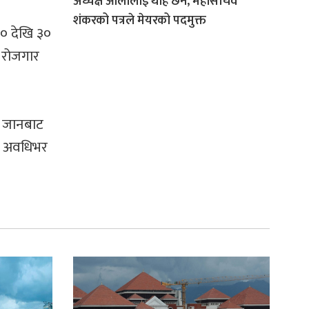
अध्यक्ष ओलीलाई थाहै छैन, महासचिव
शंकरको पत्रले मेयरको पदमुक्त
२० देखि ३०
ई रोजगार
श जानबाट
ेला अवधिभर