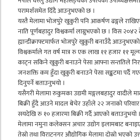
नेपाल घरेलु उद्योग महासङ्घको उपत्यका उपाध्यक्षसमेत
परामर्शसमेत दिँदै आउनुभएको छ ।
यस्तै मेलामा भोजपुरे खुकुरी पनि आकर्षण ढङ्गले राखिए
नाति पूर्णबहादुर विश्वकर्मा लाग्नुभएको छ । विस २०४२ द
ह्यान्डीक्राफ्टमार्फत भोजपुरे खुकुरी बनाउँदै आउनुभएक
विश्वकर्माले गत वर्ष मात्र रु एक लाख ११ हजार ११ मूल्य
काट्न सकिने खुकुरी बनाउने पेसा आफ्ना सन्ततिले निरन्
जनशक्ति कम हुँदा खुकुरी बनाउने पेसा सङ्कटमा पर्दै ग
दिनुपर्ने बताउनुभयो ।
यसैगरी मेलामा रुकुमका उद्यमी मङ्गलबहादुर वादीले माद
बिक्री हुँदै आउने मादल बेचेर उहाँले २२ जनाको परि
सयदेखि रु १० हजारमा बिक्री गर्दै आएको बताउनुभयो 
मेलामा नमुना कलेक्सन अचार उद्योग इलामबाट बनाइएक
तेस्रो तथा विराटनगर औद्योगिक मेलामा दोस्रो भएको उक्