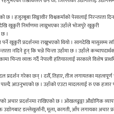
 रहनुभएकी ताम्राकारले ७५ वटै जिल्लाका उद्योगीलाई उद्योगसम्
को छ । हजुरबुबा सिङ्गावीर विश्वकर्माको पेसालाई निरन्तरता दि
ेखि खुकुरी निर्माणमा लाग्नुभएका उहाँले भोजपुरे खुकुरी
ो छ ।
 पर्ने खुकुरी प्रदर्शनमा राख्नुभएको थियो । सागदेखि मासुसम्म स
तरता नदिने हुन् कि भन्ने चिन्ता उहाँमा छ । उहाँले कच्चापदार्
एकामा चिन्ता व्यक्त गर्दै नेपाली हतियारलाई सरकाले विशेष प्रा
ल प्रदर्शन गरेका छन् । दसैँ, तिहार, तीज लगायतका महत्वपूर्ण 
वार पाल्दै आउनुभएको छ । उहाँको एउटा मादललाई रु एक हजार 
।
ो अचार प्रदर्शनमा राखिएको छ । ओखलढुङ्गा औद्योगिक व्याप
त उद्योगबाट डल्लेखुर्सानी, मूला, कागती, आँप लगायका अचार प्र