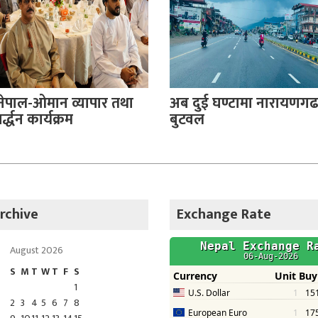
नेपाल-ओमान व्यापार तथा
अब दुई घण्टामा नारायणगढ
्द्धन कार्यक्रम
बुटवल
rchive
Exchange Rate
August 2026
S
M
T
W
T
F
S
1
2
3
4
5
6
7
8