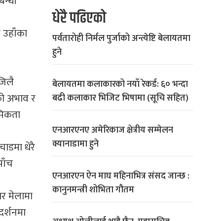
बन्धी
धेरै पढिएको
न उहाँका
पर्वतारोही निर्मल पुर्जाको अन्त्येष्टि बेलायतमा
हुने
जिलै
बेलायतमा कलाकारको नयाँ रेकर्ड: ६० भन्दा
थको अभाव र
बढी कलाकार भिजिट भिषामा (सूचि सहित)
थमिकता
एनआरएनए अमेरिकाज क्षेत्रीय सम्मेलन
क्यानाडामा हुने
चाडमा धेरै
पाँच
एनआरएन ऐन माघ महिनाभित्र संसद जान्छ :
कानुनमन्त्री शोभिता गौतम
ार मेलामा
दर्शनमा