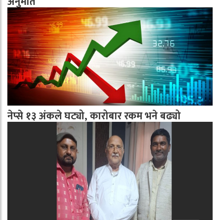
अनुमति
नेप्से १३ अंकले घट्यो, कारोबार रकम भने बढ्यो