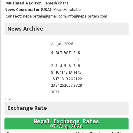
Multimedia Editor
: Ramesh Khanal
News Coordinator (USA):
Kiran Marahatta
Contact:
nepalbritain@gmail.com
,
info@nepalbritain.com
News Archive
August 2026
S
M
T
W
T
F
S
1
2
3
4
5
6
7
8
9
10
11
12
13
14
15
16
17
18
19
20
21
22
23
24
25
26
27
28
29
30
31
« Jul
Exchange Rate