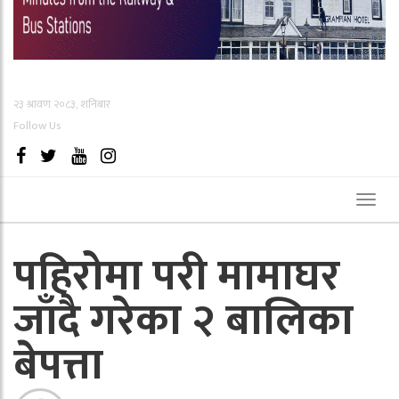
२३ श्रावण २०८३, शनिबार
Follow Us
Toggl
naviga
पहिरोमा परी मामाघर
जाँदै गरेका २ बालिका
बेपत्ता