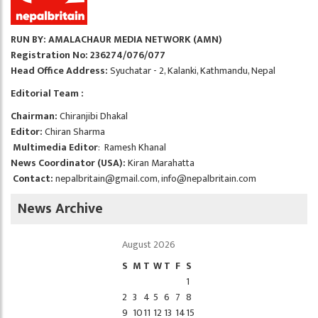
RUN BY: AMALACHAUR MEDIA NETWORK (AMN)
Registration No: 236274/076/077
Head Office Address:
Syuchatar - 2, Kalanki, Kathmandu, Nepal
Editorial Team :
Chairman:
Chiranjibi Dhakal
Editor:
Chiran Sharma
Multimedia Editor
: Ramesh Khanal
News Coordinator (USA):
Kiran Marahatta
Contact:
nepalbritain@gmail.com
,
info@nepalbritain.com
News Archive
August 2026
S
M
T
W
T
F
S
1
2
3
4
5
6
7
8
9
10
11
12
13
14
15