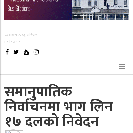
२३ श्रावण २०८३, शनिबार
Follow Us
Toggl
naviga
समानुपातिक
निर्वाचनमा भाग लिन
१७ दलको निवेदन