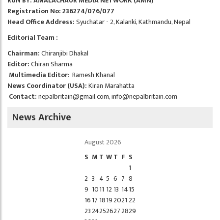
RUN BY: AMALACHAUR MEDIA NETWORK (AMN)
Registration No: 236274/076/077
Head Office Address:
Syuchatar - 2, Kalanki, Kathmandu, Nepal
Editorial Team :
Chairman:
Chiranjibi Dhakal
Editor:
Chiran Sharma
Multimedia Editor
: Ramesh Khanal
News Coordinator (USA):
Kiran Marahatta
Contact:
nepalbritain@gmail.com
,
info@nepalbritain.com
News Archive
August 2026
S
M
T
W
T
F
S
1
2
3
4
5
6
7
8
9
10
11
12
13
14
15
16
17
18
19
20
21
22
23
24
25
26
27
28
29