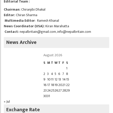
Editorial Team :
Chairman:
Chiranjibi Dhakal
Editor:
Chiran Sharma
Multimedia Editor
: Ramesh Khanal
News Coordinator (USA):
Kiran Marahatta
Contact:
nepalbritain@gmail.com
,
info@nepalbritain.com
News Archive
August 2026
S
M
T
W
T
F
S
1
2
3
4
5
6
7
8
9
10
11
12
13
14
15
16
17
18
19
20
21
22
23
24
25
26
27
28
29
30
31
« Jul
Exchange Rate