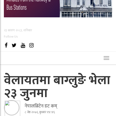
२३ श्रावण २०८३, शनिबार
Follow Us
Toggl
naviga
वेलायतमा बाग्लुङे भेला
२३ जुनमा
नेपालब्रिटेन डट कम्
८ जेष्ठ २०७६, बुधबार १४:४६