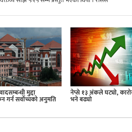
क्तव्य साँझ ५ः२५ सम्म प्रस्तुत भएको थियो । रासस
वादसम्बन्धी मुद्दा
नेप्से १३ अंकले घट्यो, का
 गर्न सर्वोच्चको अनुमति
भने बढ्यो