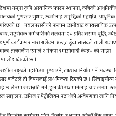
ै प्रदेशमा नमूना कृषि अग्र्यानिक फारम स्थापना, कृषिको आधुनि
लयको गुणस्तर सुधार, ऊर्जालाई समृद्धिको महाक्षेत्र, आधुनिक
्लेख गरिएको छ । नवलपरासीको फलाम खानीबाट व्यावसायिक उत्प
न्ध, राष्ट्रसेवक कर्मचारीको तलबमा २० प्रतिशतसम्म वृद्धि, ज्येष्
ूर्ण कार्यक्रम र नारा बजेटमा प्रस्तुत हुँदा सांसदले ताली बजा
ेशसभाका तत्कालीन एमाले र नेकपा ९माओवादी केन्द्र० को साझा
णमा जोड दिएको छ ।
 राष्ट्रको पङ्क्तिमा पु¥याउने, खाद्यान्न निर्यात गर्ने अवस्था 
नुसार बजेटले ती विषयलाई प्राथमिकता दिएको छ । सिँचाइयोग्य 
ाई छ लेनमा स्तरोन्नति गर्ने, हुलाकी राजमार्गलाई चार लेनमा स्तरोन
ीय रेल सञ्चालन, खनिज र पेट्रोलियम पदार्थको अन्वेषणका लागि नि
िद्युतीय कारोवार गर्र्ने, वित्तीय सुशासन, खोलौँ बैंक खाता, 