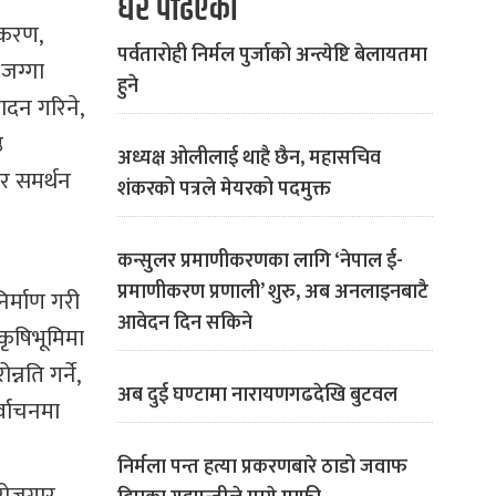
धेरै पढिएको
कीकरण,
पर्वतारोही निर्मल पुर्जाको अन्त्येष्टि बेलायतमा
 जग्गा
हुने
ादन गरिने,
ठ
अध्यक्ष ओलीलाई थाहै छैन, महासचिव
एर समर्थन
शंकरको पत्रले मेयरको पदमुक्त
कन्सुलर प्रमाणीकरणका लागि ‘नेपाल ई-
प्रमाणीकरण प्रणाली’ शुरु, अब अनलाइनबाटै
निर्माण गरी
आवेदन दिन सकिने
कृषिभूमिमा
्नति गर्ने,
अब दुई घण्टामा नारायणगढदेखि बुटवल
र्वाचनमा
निर्मला पन्त हत्या प्रकरणबारे ठाडो जवाफ
रोजगार,