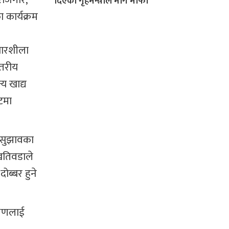
दिएका गृहमन्त्रीले मागे माफी
 कार्यक्रम
धारशीला
्तरीय
य खाद्य
टमा
ा सुझावका
 खतिवडाले
ोब्बर हुने
क्षणलाई