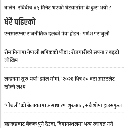
बालेन–रविबीच ४५ मिनेट भएको भेटवार्तामा के कुरा भयो ?
धेरै पढिएको
एनआरएनए राजनीतिक दलको पेवा होइन : गणेश पराजुली
रोमानियामा नेपाली श्रमिकको पीडा : रोजगारीको सपना र बढ्दो
जोखिम
लन्डनमा सुरु भयो ‘झोल मोमो,’ २०२६ भित्र १० वटा आउटलेट
खोल्ने लक्ष्य
‘गौथली’ को बेलायतमा असाधारण शुरुआत, सबै शोमा हाउसफुल
हङकङबाट बैंकक पुगे देउवा, विमानस्थलमा भव्य स्वागत गर्ने