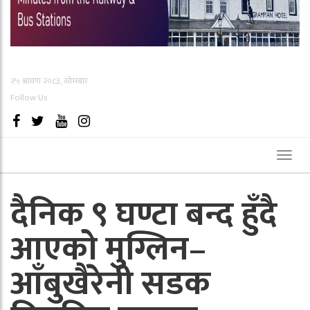
२५ श्रावण २०८३, सोमबार
Follow Us
Toggl
naviga
दैनिक ९ घण्टा बन्द हुँदै
आएको मुग्लिन–
आँबुखैरेनी सडक