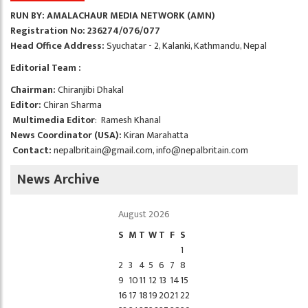
RUN BY: AMALACHAUR MEDIA NETWORK (AMN)
Registration No: 236274/076/077
Head Office Address:
Syuchatar - 2, Kalanki, Kathmandu, Nepal
Editorial Team :
Chairman:
Chiranjibi Dhakal
Editor:
Chiran Sharma
Multimedia Editor
: Ramesh Khanal
News Coordinator (USA):
Kiran Marahatta
Contact:
nepalbritain@gmail.com
,
info@nepalbritain.com
News Archive
August 2026
S
M
T
W
T
F
S
1
2
3
4
5
6
7
8
9
10
11
12
13
14
15
16
17
18
19
20
21
22