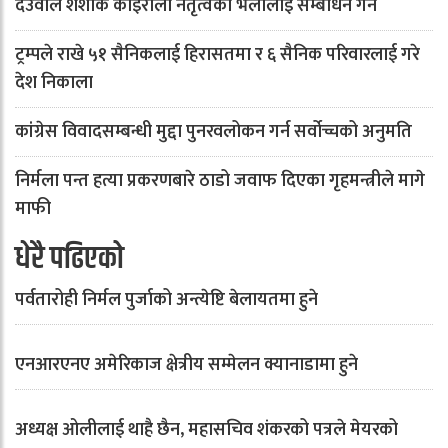
देउवाले शंशाक कोइराला नेतृत्वको भेलालाई सम्बोधन गर्ने
ट्रम्पले राखे ५१ सैनिकलाई हिरासतमा र ६ सैनिक परिवारलाई गरे
देश निकाला
कांग्रेस विवादसम्बन्धी मुद्दा पुनरवलोकन गर्न सर्वोच्चको अनुमति
निर्मला पन्त हत्या प्रकरणबारे ठाडो जवाफ दिएका गृहमन्त्रीले मागे
माफी
धेरै पढिएको
पर्वतारोही निर्मल पुर्जाको अन्त्येष्टि बेलायतमा हुने
एनआरएनए अमेरिकाज क्षेत्रीय सम्मेलन क्यानाडामा हुने
अध्यक्ष ओलीलाई थाहै छैन, महासचिव शंकरको पत्रले मेयरको