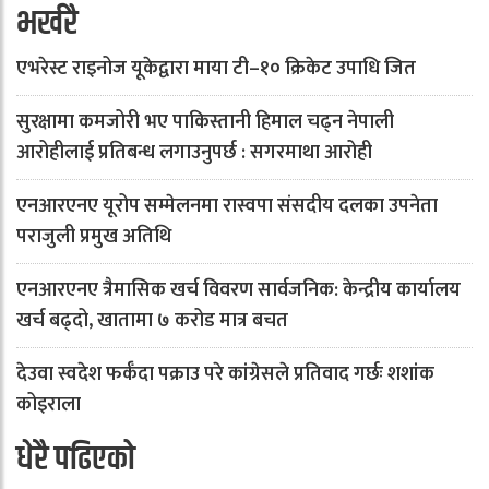
भर्खरै
एभरेस्ट राइनोज यूकेद्वारा माया टी–१० क्रिकेट उपाधि जित
सुरक्षामा कमजोरी भए पाकिस्तानी हिमाल चढ्न नेपाली
आरोहीलाई प्रतिबन्ध लगाउनुपर्छ : सगरमाथा आरोही
एनआरएनए यूरोप सम्मेलनमा रास्वपा संसदीय दलका उपनेता
पराजुली प्रमुख अतिथि
एनआरएनए त्रैमासिक खर्च विवरण सार्वजनिक: केन्द्रीय कार्यालय
खर्च बढ्दो, खातामा ७ करोड मात्र बचत
देउवा स्वदेश फर्कँदा पक्राउ परे कांग्रेसले प्रतिवाद गर्छः शशांक
कोइराला
धेरै पढिएको