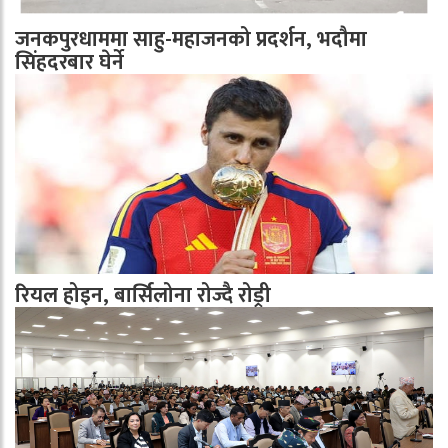
जनकपुरधाममा साहु-महाजनको प्रदर्शन, भदौमा
सिंहदरबार घेर्ने
रियल होइन, बार्सिलोना रोज्दै रोड्री