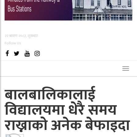
२२ श्रावण २०८३, शुक्रबार
Follow Us
Toggl
naviga
बालबालिकालाई
विद्यालयमा धेरै समय
राख्नाको अनेक बेफाइदा