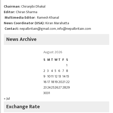
Chairman:
Chiranjibi Dhakal
Editor:
Chiran Sharma
Multimedia Editor
: Ramesh Khanal
News Coordinator (USA):
Kiran Marahatta
Contact:
nepalbritain@gmail.com
,
info@nepalbritain.com
News Archive
August 2026
S
M
T
W
T
F
S
1
2
3
4
5
6
7
8
9
10
11
12
13
14
15
16
17
18
19
20
21
22
23
24
25
26
27
28
29
30
31
« Jul
Exchange Rate