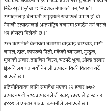
‘ग्रेट टेस्ट अवार्डमा पहिलो पटक प्रवेश गरेर टु स्टार पाउँदा म
निकै खुशी छु’ ब्राण्ड निर्देशक नेपालले भने, ‘नेपाली
उत्पादनलाई बेलायती समुदायले रुचाएको प्रमाण हो यो ।
नेपाली उत्पादनलाई अन्तर्राष्ट्रिय बजारमा प्रवर्द्धन गर्न यसले
थप हौसला मिलेको छ ।’
उक्त कम्पनीले बेलायती बजारमा वाइवाइ चाउचाउ, मार्सी
चामल, दाल, फापरको पिठो, मकैको च्याख्ला, गुन्द्रुक,
मुलाको अचार, ताइचिन चिउरा, चटपटे भुजा, ओल्ड दरबार
ह्विस्की लगायत सयौं नेपाली उत्पादन विक्री वितरण गर्दै
आएको छ ।
प्रतियोगिताका लागि समावेश भएका १२ हजार ७७२
उत्पादनमध्ये २०८ उत्पादनले थ्री स्टार, १३२६ ले टु स्टार र
३४०९ ले ए स्टार पाएका कम्पनीले जनाएको छ ।