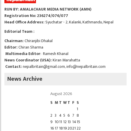
RUN BY: AMALACHAUR MEDIA NETWORK (AMN)
Registration No: 236274/076/077
Head Office Address:
Syuchatar - 2, Kalanki, Kathmandu, Nepal
Editorial Team :
Chairman:
Chiranjibi Dhakal
Editor:
Chiran Sharma
Multimedia Editor
: Ramesh Khanal
News Coordinator (USA):
Kiran Marahatta
Contact:
nepalbritain@gmail.com
,
info@nepalbritain.com
News Archive
August 2026
S
M
T
W
T
F
S
1
2
3
4
5
6
7
8
9
10
11
12
13
14
15
16
17
18
19
20
21
22