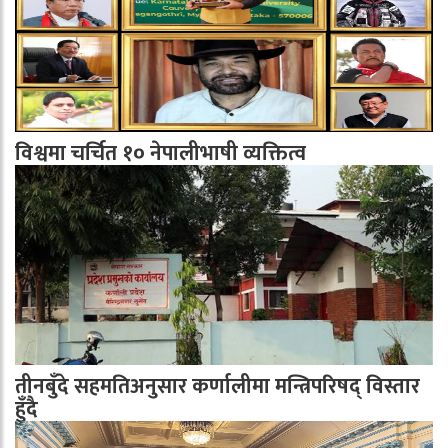
विश्वमा चर्चित १० नेपालीभाषी व्यक्तित्व
तीनबुँदे सहमतिअनुसार कर्णालीमा मन्त्रिपरिषद् विस्तार
हुँदै