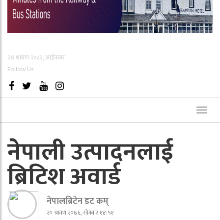
२४ श्रावण २०८३, आईतवार
Follow Us
Toggl
naviga
नेपाली उत्पादनलाई
ब्रिटिश अवार्ड
नेपालब्रिटेन डट कम्
२० श्रावण २०७६, सोमबार १४:५१