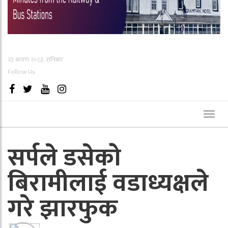
२३ श्रावण २०८३, शनिबार
Follow Us
Toggl
naviga
सर्पले डसेको
बिरामीलाई वडाध्यक्षले
गरे झारफुक