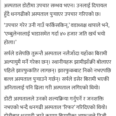
अस्पताल डोटीमा उपचार सम्भव भएन। उनलाई दिपायल
हुँदै धनगढीको अस्पताल पुर्‍याएर उपचार गरिएको छ।
‘उपचार गरेर उनी गाउँ फर्किसकिन्,’ वडाध्यक्ष थापाले भने,
‘एम्बुलेन्सलाई भाडासमेत गर्दा ४० हजार जति खर्च भयो
होला।’
सर्पले डसेपछि तुरून्तै अस्पताल नलैजाँदा यहाँका बिरामी
अल्पायुमै मर्ने गरेका छन्। स्थानीयहरू झामीझाँक्री बोलाएर
पहिले झारफुकतिर लाग्छन्। झारफुकबाट निको नभएपछि
बल्ल अस्पताल पुर्‍याउने गर्छन्। सर्पले डसेर बिरामी भएकी
अनितालाई पनि ढिला गरी अस्पताल लगिएको थियो।
डोटी अस्पतालले उनको शल्यक्रिया गर्नुपर्ने र जनशक्ति
नभएको भन्दै धनगढी अस्पताल ‘रिफर’ गरिदिएको थियो।
डोटीबाट धनगढी जाने क्रममा बिरामीका आफन्तले निजी