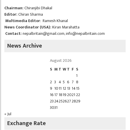
Chairman:
Chiranjibi Dhakal
Editor:
Chiran Sharma
Multimedia Editor
: Ramesh Khanal
News Coordinator (USA):
Kiran Marahatta
Contact:
nepalbritain@gmail.com
,
info@nepalbritain.com
News Archive
August 2026
S
M
T
W
T
F
S
1
2
3
4
5
6
7
8
9
10
11
12
13
14
15
16
17
18
19
20
21
22
23
24
25
26
27
28
29
30
31
« Jul
Exchange Rate