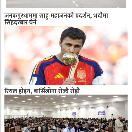
जनकपुरधाममा साहु-महाजनको प्रदर्शन, भदौमा
सिंहदरबार घेर्ने
रियल होइन, बार्सिलोना रोज्दै रोड्री