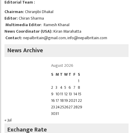
Editorial Team :
Chairman:
Chiranjibi Dhakal
Editor:
Chiran Sharma
Multimedia Editor
: Ramesh Khanal
News Coordinator (USA):
Kiran Marahatta
Contact:
nepalbritain@gmail.com
,
info@nepalbritain.com
News Archive
August 2026
S
M
T
W
T
F
S
1
2
3
4
5
6
7
8
9
10
11
12
13
14
15
16
17
18
19
20
21
22
23
24
25
26
27
28
29
30
31
« Jul
Exchange Rate