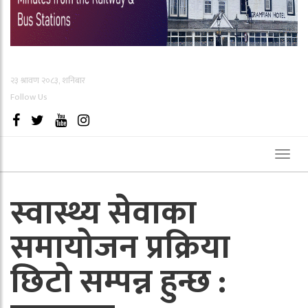
२३ श्रावण २०८३, शनिबार
Follow Us
Toggl
naviga
स्वास्थ्य सेवाका
समायोजन प्रक्रिया
छिटो सम्पन्न हुन्छ :