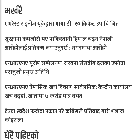
भर्खरै
एभरेस्ट राइनोज यूकेद्वारा माया टी–१० क्रिकेट उपाधि जित
सुरक्षामा कमजोरी भए पाकिस्तानी हिमाल चढ्न नेपाली
आरोहीलाई प्रतिबन्ध लगाउनुपर्छ : सगरमाथा आरोही
एनआरएनए यूरोप सम्मेलनमा रास्वपा संसदीय दलका उपनेता
पराजुली प्रमुख अतिथि
एनआरएनए त्रैमासिक खर्च विवरण सार्वजनिक: केन्द्रीय कार्यालय
खर्च बढ्दो, खातामा ७ करोड मात्र बचत
देउवा स्वदेश फर्कँदा पक्राउ परे कांग्रेसले प्रतिवाद गर्छः शशांक
कोइराला
धेरै पढिएको