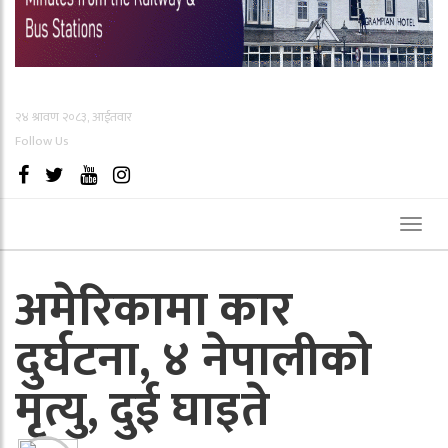
२४ श्रावण २०८३, आईतवार
Follow Us
Toggl
naviga
अमेरिकामा कार
दुर्घटना, ४ नेपालीको
मृत्यु, दुई घाइते