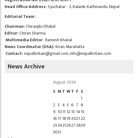
Head Office Address:
Syuchatar - 2, Kalanki, Kathmandu, Nepal
Editorial Team :
Chairman:
Chiranjibi Dhakal
Editor:
Chiran Sharma
Multimedia Editor
: Ramesh Khanal
News Coordinator (USA):
Kiran Marahatta
Contact:
nepalbritain@gmail.com
,
info@nepalbritain.com
News Archive
August 2026
S
M
T
W
T
F
S
1
2
3
4
5
6
7
8
9
10
11
12
13
14
15
16
17
18
19
20
21
22
23
24
25
26
27
28
29
30
31