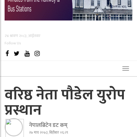
२४ श्रावण २०८३, आईतवार
Follow Us
Toggl
naviga
वरिष्ठ नेता पौडेल युरोप
प्रस्थान
नेपालब्रिटेन डट कम्
२७ माघ २०७३, बिहीबार ०६:२९