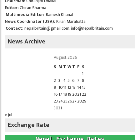
Chairman:
Chiranjibi Dhakal
Editor:
Chiran Sharma
Multimedia Editor
: Ramesh Khanal
News Coordinator (USA):
Kiran Marahatta
Contact:
nepalbritain@gmail.com
,
info@nepalbritain.com
News Archive
August 2026
S
M
T
W
T
F
S
1
2
3
4
5
6
7
8
9
10
11
12
13
14
15
16
17
18
19
20
21
22
23
24
25
26
27
28
29
30
31
« Jul
Exchange Rate