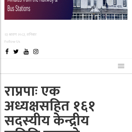
२३ श्रावण २०८३, शनिबार
Follow Us
Toggl
naviga
राप्रपाः एक
अध्यक्षसहित १६१
सदस्यीय केन्द्रीय