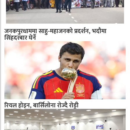
जनकपुरधाममा साहु-महाजनको प्रदर्शन, भदौमा
सिंहदरबार घेर्ने
रियल होइन, बार्सिलोना रोज्दै रोड्री