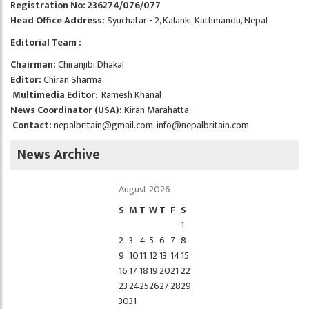
Registration No: 236274/076/077
Head Office Address:
Syuchatar - 2, Kalanki, Kathmandu, Nepal
Editorial Team :
Chairman:
Chiranjibi Dhakal
Editor:
Chiran Sharma
Multimedia Editor
: Ramesh Khanal
News Coordinator (USA):
Kiran Marahatta
Contact:
nepalbritain@gmail.com
,
info@nepalbritain.com
News Archive
August 2026
S
M
T
W
T
F
S
1
2
3
4
5
6
7
8
9
10
11
12
13
14
15
16
17
18
19
20
21
22
23
24
25
26
27
28
29
30
31