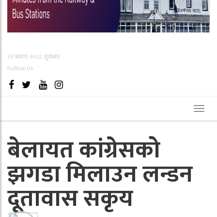
२२ श्रावण २०८३, शुक्रबार
Follow Us
Toggl
naviga
बेलायत कांग्रेसको
झगडा मिलाउन लन्डन
दूतावास सकृय