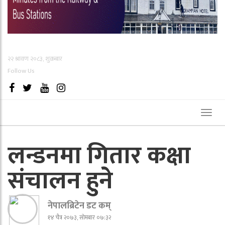
२२ श्रावण २०८३, शुक्रबार
Follow Us
Toggl
naviga
लन्डनमा गितार कक्षा
संचालन हुने
नेपालब्रिटेन डट कम्
१४ चैत्र २०७३, सोमबार ०७:३२