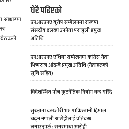
को रिट
धेरै पढिएको
का आधारमा
एनआरएनए यूरोप सम्मेलनमा रास्वपा
नका
संसदीय दलका उपनेता पराजुली प्रमुख
ो बैठकले
अतिथि
एनआरएनए एशिया सम्मेलनमा कांग्रेस नेता
भिष्मराज आंदम्बे प्रमुख अतिथि (नेताहरुको
सूचि सहित)
विदेशस्थित पाँच कूटनैतिक नियोग बन्द गरिँदै
सुरक्षामा कमजोरी भए पाकिस्तानी हिमाल
चढ्न नेपाली आरोहीलाई प्रतिबन्ध
लगाउनुपर्छ : सगरमाथा आरोही