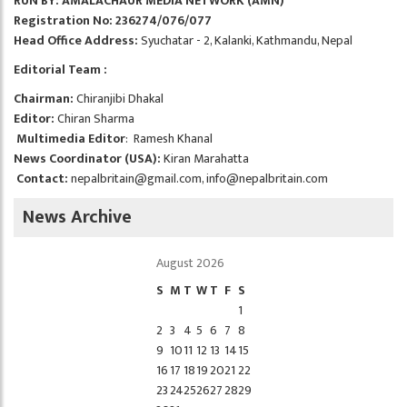
RUN BY: AMALACHAUR MEDIA NETWORK (AMN)
Registration No: 236274/076/077
Head Office Address:
Syuchatar - 2, Kalanki, Kathmandu, Nepal
Editorial Team :
Chairman:
Chiranjibi Dhakal
Editor:
Chiran Sharma
Multimedia Editor
: Ramesh Khanal
News Coordinator (USA):
Kiran Marahatta
Contact:
nepalbritain@gmail.com
,
info@nepalbritain.com
News Archive
August 2026
S
M
T
W
T
F
S
1
2
3
4
5
6
7
8
9
10
11
12
13
14
15
16
17
18
19
20
21
22
23
24
25
26
27
28
29