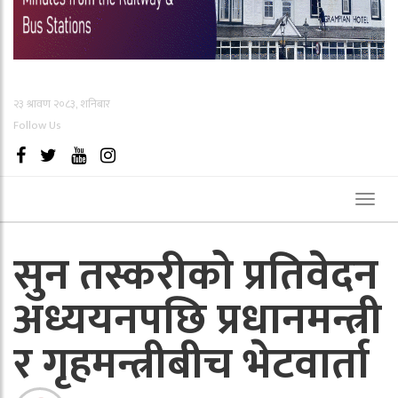
२३ श्रावण २०८३, शनिबार
Follow Us
Toggl
naviga
सुन तस्करीको प्रतिवेदन
अध्ययनपछि प्रधानमन्त्री
र गृहमन्त्रीबीच भेटवार्ता