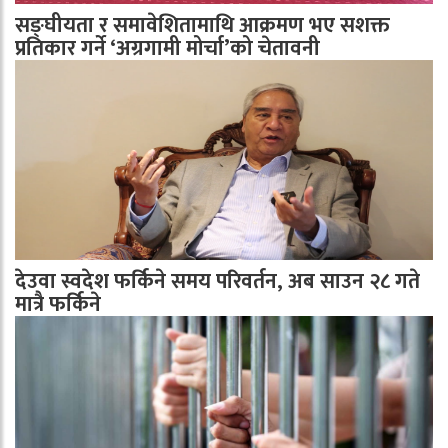
सङ्घीयता र समावेशितामाथि आक्रमण भए सशक्त
प्रतिकार गर्ने ‘अग्रगामी मोर्चा’को चेतावनी
देउवा स्वदेश फर्किने समय परिवर्तन, अब साउन २८ गते
मात्रै फर्किने