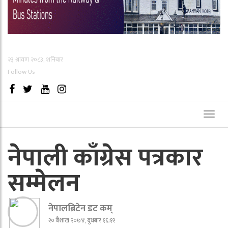
२३ श्रावण २०८३, शनिबार
Follow Us
Toggl
naviga
नेपाली काँग्रेस पत्रकार
सम्मेलन
नेपालब्रिटेन डट कम्
२० बैशाख २०७४, बुधबार १६:१२