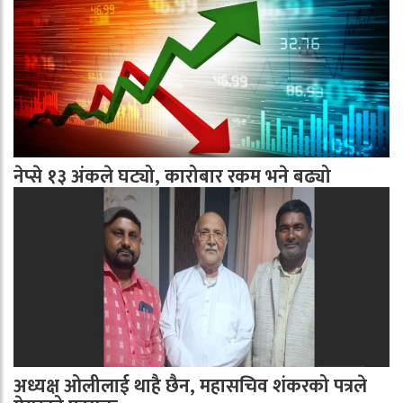
नेप्से १३ अंकले घट्यो, कारोबार रकम भने बढ्यो
अध्यक्ष ओलीलाई थाहै छैन, महासचिव शंकरको पत्रले