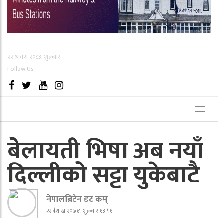
२२ श्रावण २०८३, शुक्रबार
Follow Us
Toggl
naviga
बेलायती भिषा अब नयाँ
दिल्लीको सट्टा युकेबाटै
नेपालब्रिटेन डट कम्
२२ बैशाख २०७४, शुक्रबार १३:५१