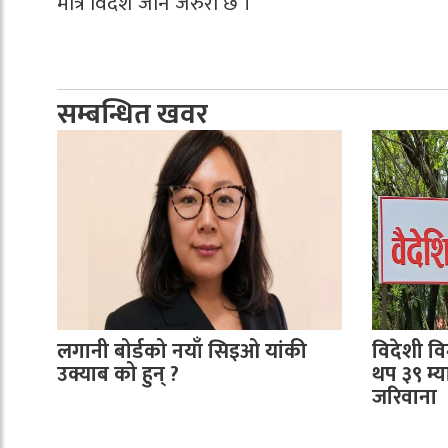
मात्रै विदेश जान जरुरी छ । ’
सम्बन्धित खवर
लगानी बोर्डको नयाँ सिइओ यांकी
विदेशी व
उक्याब को हुन् ?
थप ३९ म्
जरिवाना