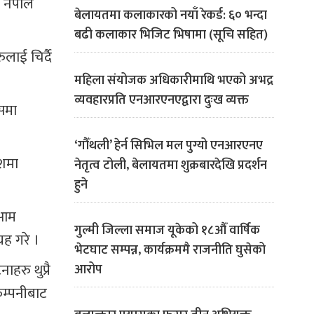
 नेपाल
बेलायतमा कलाकारको नयाँ रेकर्ड: ६० भन्दा
बढी कलाकार भिजिट भिषामा (सूचि सहित)
लाई चिर्दै
महिला संयोजक अधिकारीमाथि भएको अभद्र
व्यवहारप्रति एनआरएनएद्वारा दुःख व्यक्त
ासमा
‘गौँथली’ हेर्न सिभिल मल पुग्यो एनआरएनए
ेशमा
नेतृत्व टोली, बेलायतमा शुक्रबारदेखि प्रदर्शन
हुने
 आम
गुल्मी जिल्ला समाज यूकेको १८औँ वार्षिक
रह गरे ।
भेटघाट सम्पन्न, कार्यक्रममै राजनीति घुसेको
रु थुप्रै
आरोप
म्पनीबाट