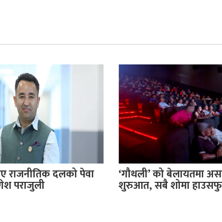
 राजनीतिक दलको पेवा
‘गौथली’ को बेलायतमा अ
णेश पराजुली
शुरुआत, सबै शोमा हाउसफ