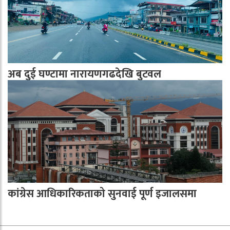
अब दुई घण्टामा नारायणगढदेखि बुटवल
कांग्रेस आधिकारिकताको सुनवाई पूर्ण इजालसमा