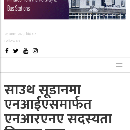
२१ श्रावण २०८३, बिहीबार
Follow Us
Toggl
naviga
साउथ सूडानमा
एनआईएसमार्फत
एनआरएनए सदस्यता