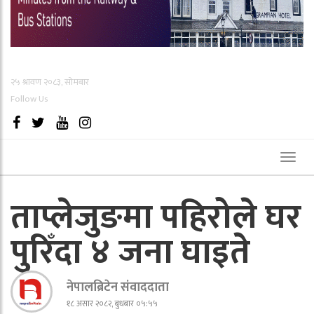
२५ श्रावण २०८३, सोमबार
Follow Us
Toggl
naviga
ताप्लेजुङमा पहिरोले घर
पुरिँदा ४ जना घाइते
नेपालब्रिटेन संवाददाता
१८ असार २०८२, बुधबार ०५:५५