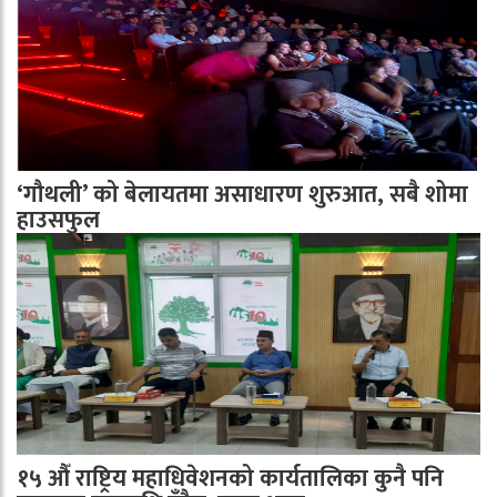
‘गौथली’ को बेलायतमा असाधारण शुरुआत, सबै शोमा
हाउसफुल
१५ औँ राष्ट्रिय महाधिवेशनको कार्यतालिका कुनै पनि