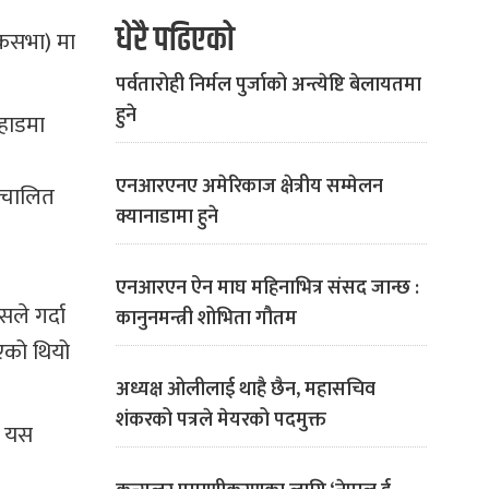
धेरै पढिएको
ोकसभा) मा
पर्वतारोही निर्मल पुर्जाको अन्त्येष्टि बेलायतमा
हुने
हाडमा
एनआरएनए अमेरिकाज क्षेत्रीय सम्मेलन
वचालित
क्यानाडामा हुने
एनआरएन ऐन माघ महिनाभित्र संसद जान्छ :
ले गर्दा
कानुनमन्त्री शोभिता गौतम
भएको थियो
अध्यक्ष ओलीलाई थाहै छैन, महासचिव
शंकरको पत्रले मेयरको पदमुक्त
े यस