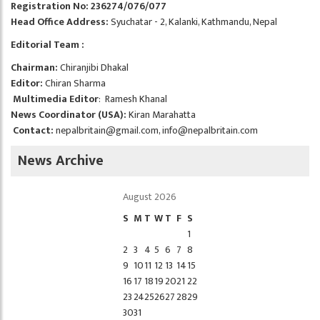
Registration No: 236274/076/077
Head Office Address:
Syuchatar - 2, Kalanki, Kathmandu, Nepal
Editorial Team :
Chairman:
Chiranjibi Dhakal
Editor:
Chiran Sharma
Multimedia Editor
: Ramesh Khanal
News Coordinator (USA):
Kiran Marahatta
Contact:
nepalbritain@gmail.com
,
info@nepalbritain.com
News Archive
August 2026
S
M
T
W
T
F
S
1
2
3
4
5
6
7
8
9
10
11
12
13
14
15
16
17
18
19
20
21
22
23
24
25
26
27
28
29
30
31