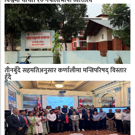
विश्वमा चर्चित १० नेपालीभाषी व्यक्तित्व
तीनबुँदे सहमतिअनुसार कर्णालीमा मन्त्रिपरिषद् विस्तार
हुँदै