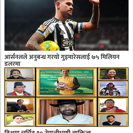
आर्सनलले अनुबन्ध गरयाे गुइमारेसलाई ७५ मिलियन
डलरमा