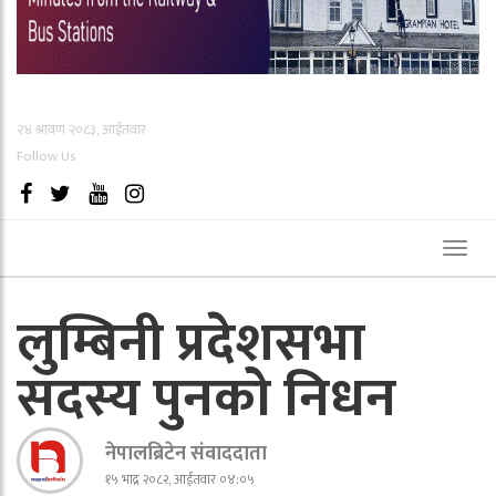
२४ श्रावण २०८३, आईतवार
Follow Us
Toggl
naviga
लुम्बिनी प्रदेशसभा
सदस्य पुनको निधन
नेपालब्रिटेन संवाददाता
१५ भाद्र २०८२, आईतवार ०४:०५