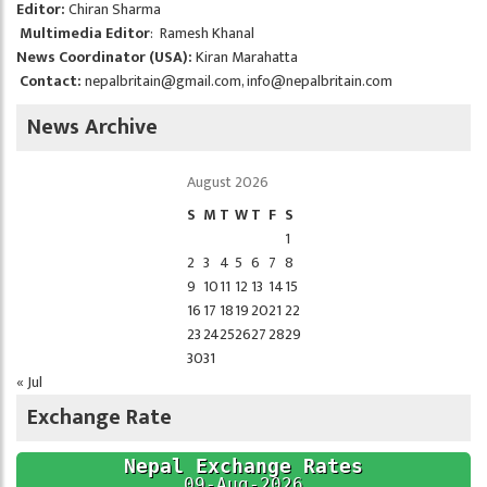
Editor:
Chiran Sharma
Multimedia Editor
: Ramesh Khanal
News Coordinator (USA):
Kiran Marahatta
Contact:
nepalbritain@gmail.com
,
info@nepalbritain.com
News Archive
August 2026
S
M
T
W
T
F
S
1
2
3
4
5
6
7
8
9
10
11
12
13
14
15
16
17
18
19
20
21
22
23
24
25
26
27
28
29
30
31
« Jul
Exchange Rate