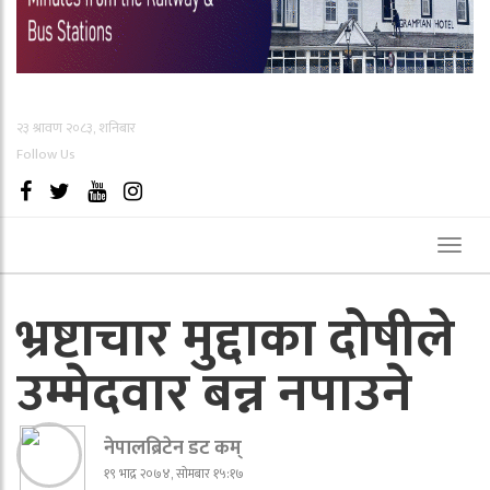
२३ श्रावण २०८३, शनिबार
Follow Us
Toggl
naviga
भ्रष्टाचार मुद्दाका दोषीले
उम्मेदवार बन्न नपाउने
नेपालब्रिटेन डट कम्
१९ भाद्र २०७४, सोमबार १५:१७