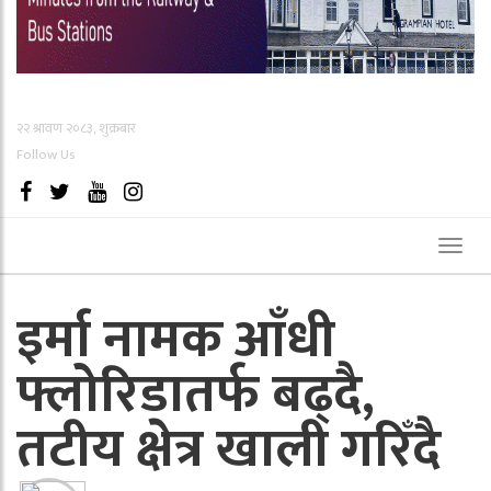
२२ श्रावण २०८३, शुक्रबार
Follow Us
Toggl
naviga
इर्मा नामक आँधी
फ्लोरिडातर्फ बढ्दै,
तटीय क्षेत्र खाली गरिँदै