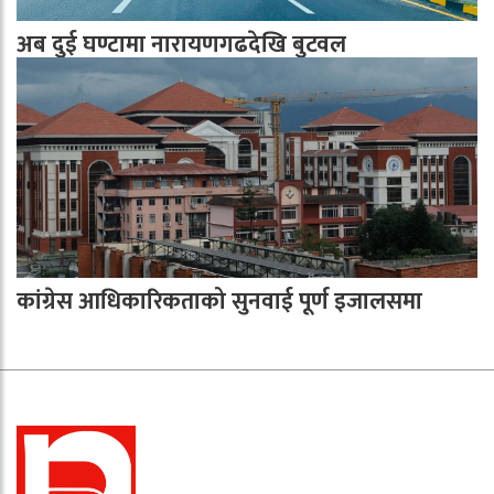
अब दुई घण्टामा नारायणगढदेखि बुटवल
कांग्रेस आधिकारिकताको सुनवाई पूर्ण इजालसमा