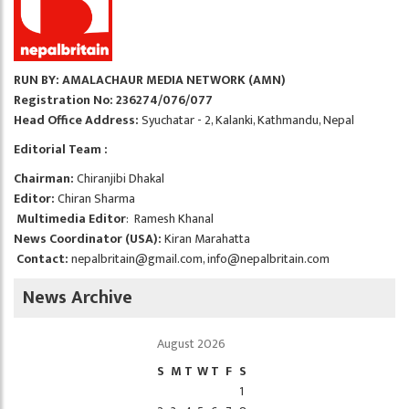
RUN BY: AMALACHAUR MEDIA NETWORK (AMN)
Registration No: 236274/076/077
Head Office Address:
Syuchatar - 2, Kalanki, Kathmandu, Nepal
Editorial Team :
Chairman:
Chiranjibi Dhakal
Editor:
Chiran Sharma
Multimedia Editor
: Ramesh Khanal
News Coordinator (USA):
Kiran Marahatta
Contact:
nepalbritain@gmail.com
,
info@nepalbritain.com
News Archive
August 2026
S
M
T
W
T
F
S
1