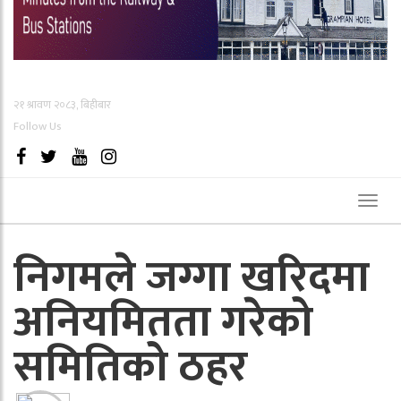
२१ श्रावण २०८३, बिहीबार
Follow Us
Toggl
naviga
निगमले जग्गा खरिदमा
अनियमितता गरेको
समितिको ठहर