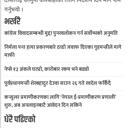
दोषीलाई कानुनी कारबाहीका लागि निर्देशन दिन माग पनि
गर्नुभयो ।
भर्खरै
कांग्रेस विवादसम्बन्धी मुद्दा पुनरवलोकन गर्न सर्वोच्चको अनुमति
निर्मला पन्त हत्या प्रकरणबारे ठाडो जवाफ दिएका गृहमन्त्रीले मागे
माफी
नेप्से १३ अंकले घट्यो, कारोबार रकम भने बढ्यो
पूर्वप्रधानमन्त्री शेरबहादुर देउवा साउन २६ गते स्वदेश फर्किँदै
कन्सुलर प्रमाणीकरणका लागि ‘नेपाल ई-प्रमाणीकरण प्रणाली’
शुरु, अब अनलाइनबाटै आवेदन दिन सकिने
धेरै पढिएको