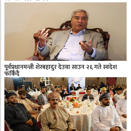
पूर्वप्रधानमन्त्री शेरबहादुर देउवा साउन २६ गते स्वदेश
फर्किँदै