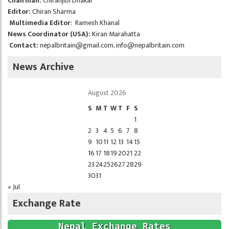
Chairman:
Chiranjibi Dhakal
Editor:
Chiran Sharma
Multimedia Editor
: Ramesh Khanal
News Coordinator (USA):
Kiran Marahatta
Contact:
nepalbritain@gmail.com
,
info@nepalbritain.com
News Archive
August 2026
S
M
T
W
T
F
S
1
2
3
4
5
6
7
8
9
10
11
12
13
14
15
16
17
18
19
20
21
22
23
24
25
26
27
28
29
30
31
« Jul
Exchange Rate