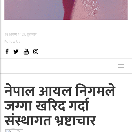
२२ श्रावण २०८३, शुक्रबार
Follow Us
Toggl
naviga
नेपाल आयल निगमले
जग्गा खरिद गर्दा
संस्थागत भ्रष्टाचार