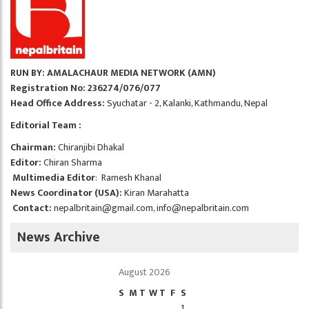
RUN BY: AMALACHAUR MEDIA NETWORK (AMN)
Registration No: 236274/076/077
Head Office Address:
Syuchatar - 2, Kalanki, Kathmandu, Nepal
Editorial Team :
Chairman:
Chiranjibi Dhakal
Editor:
Chiran Sharma
Multimedia Editor
: Ramesh Khanal
News Coordinator (USA):
Kiran Marahatta
Contact:
nepalbritain@gmail.com
,
info@nepalbritain.com
News Archive
August 2026
S
M
T
W
T
F
S
1