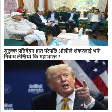
सुटुक्क प्रतिवेदन हात परेपछि ओलीले शंकरलाई भनेः
निबन्ध लेखियो कि महाभारत ?