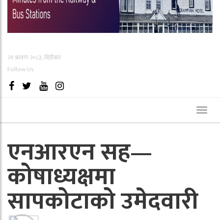
२१ श्रावण २०८३, बिहीबार
Follow Us
Toggl
naviga
एनआरएन सह—
कोषाध्यक्षमा
सापकोटाको उमेदवारी