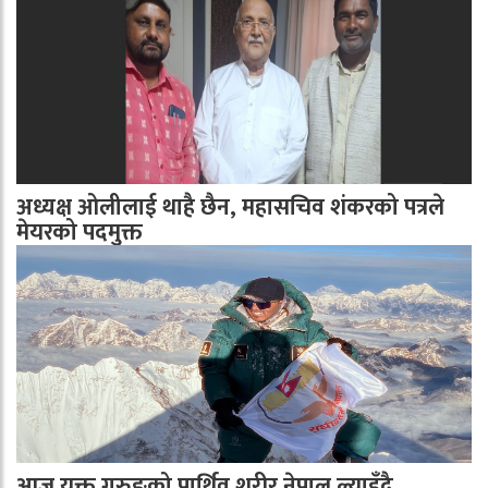
अध्यक्ष ओलीलाई थाहै छैन, महासचिव शंकरको पत्रले
मेयरको पदमुक्त
आज युक्त गुरुङको पार्थिव शरीर नेपाल ल्याइँदै