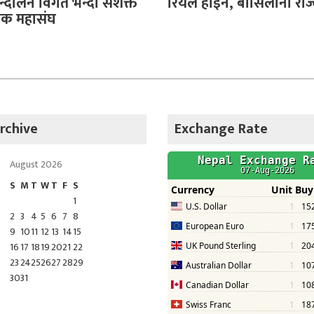
दोलन विगत भन्दा सशक्त
रियल होइन, बार्सिलोना रोज्दै
क्षक महासंघ
rchive
Exchange Rate
August 2026
S
M
T
W
T
F
S
1
2
3
4
5
6
7
8
9
10
11
12
13
14
15
16
17
18
19
20
21
22
23
24
25
26
27
28
29
30
31