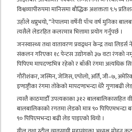
विश्वव्यापीरुपमा मानिसमा बौद्धिक अशक्तता ९.५ प्रतिश
उहाँले थप्नुभयो, “नेपालमा वर्षेनी पाँच वर्ष मुनिका ब
त्यसैले लेडरहित कलरमात्र भित्तामा प्रयोग गर्नुपर्छ ।
जनस्वास्थ्य तथा वातावरण प्रवद्र्धन केन्द्र तथा लिड
संकलन गरिएका १८ पेन्टस उद्योगको ३७ वटा रंगको नमू
पिपिएम मापदण्डभित्र रहेको र बाँकी रंगमा अत्यधिक स
गौरीशंकर, जस्मिन, जेजिस, एपोलो, अर्ति, जी–७, अमेरिकन 
इण्डष्ट्रीका रंगमा तोकेको मापदण्डभन्दा धेरै गुणाबढी 
त्यस्तै काठमाडौँ उपत्यकाका ३१२ बालबालिकासहित वीर
बालबालिकाको रगतमा लेडको मात्र ९० पिपिएमभन्दा ब
९० पिपिएमभन्दा बढी लेड पाइएको थियो ।
ग्रील तथा स्टील व्यवसायी महासंघका अध्यक्ष मोहन कट