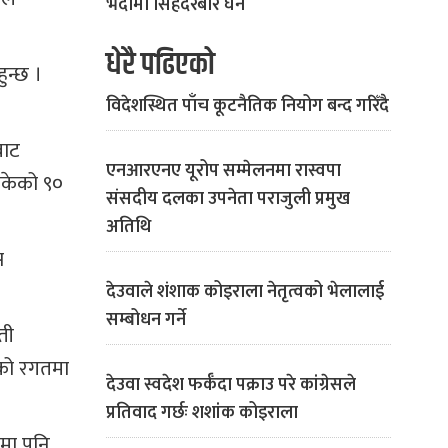
भदौमा सिंहदरबार घेर्ने
धेरै पढिएको
ुन्छ ।
विदेशस्थित पाँच कूटनैतिक नियोग बन्द गरिँदै
बाट
एनआरएनए यूरोप सम्मेलनमा रास्वपा
ोकेको ९०
संसदीय दलका उपनेता पराजुली प्रमुख
अतिथि
स
देउवाले शंशाक कोइराला नेतृत्वको भेलालाई
सम्बोधन गर्ने
ती
ाको रगतमा
देउवा स्वदेश फर्कँदा पक्राउ परे कांग्रेसले
प्रतिवाद गर्छः शशांक कोइराला
लमा पनि