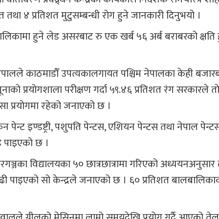
त तथा ४ प्रतिशत मुटुसम्बन्धी रोग हुने जानकारी दिनुभयो ।
ालबालिकामा हुने लेड असरबाट रु एक खर्ब ५६ अर्ब बराबरको क्षति ह
र्स नेपालले काठमाडौँ उपत्यकालगायत पश्चिम नेपालका केही बजार
नाको प्रयोगशाला परीक्षण गर्दा ५९.४६ प्रतिशत रंग सरकारले त
िसा प्रयोगमा रहेको जनाएको छ ।
पेन्ट इण्डष्ट्री, पशुपति पेन्टस, एशियन पेन्टस तथा नेपाल पेन्ट
लेड पाइएको छ ।
गञ्जका विद्यालयका ५० छात्रछात्रामा गरिएको अध्ययनअनुसार 
ढी पाइएको सो केन्द्रले जनाएको छ । ६० प्रतिशत बालबालिक
ुवालले ग्रीलको मेसिनमा लामो समयदेखि प्रयोग गर्दै आएको ते