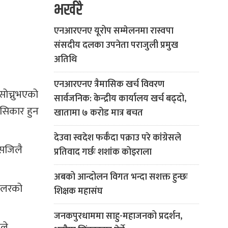
भर्खरै
एनआरएनए यूरोप सम्मेलनमा रास्वपा
संसदीय दलका उपनेता पराजुली प्रमुख
अतिथि
एनआरएनए त्रैमासिक खर्च विवरण
सोच्नुभएको
सार्वजनिक: केन्द्रीय कार्यालय खर्च बढ्दो,
 सिकार हुन
खातामा ७ करोड मात्र बचत
देउवा स्वदेश फर्कँदा पक्राउ परे कांग्रेसले
 सजिलै
प्रतिवाद गर्छः शशांक कोइराला
अबको आन्दोलन विगत भन्दा सशक्त हुन्छः
 डलरको
शिक्षक महासंघ
जनकपुरधाममा साहु-महाजनको प्रदर्शन,
हले