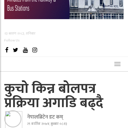
२३ श्रावण २०८३, शनिबार
Follow Us
Toggl
naviga
कुचो किन्न बोलपत्र
प्रक्रिया अगाडि बढ्दै
नेपालब्रिटेन डट कम्
२९ कार्तिक २०७४, बुधबार ०८:१३