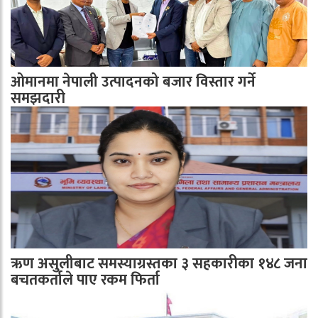
ओमानमा नेपाली उत्पादनको बजार विस्तार गर्ने
समझदारी
ऋण असुलीबाट समस्याग्रस्तका ३ सहकारीका १४८ जना
बचतकर्ताले पाए रकम फिर्ता